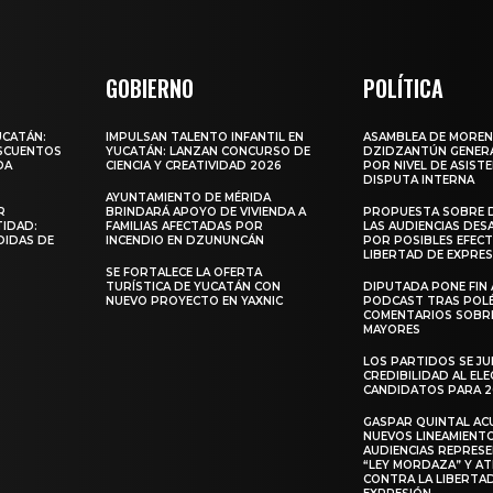
GOBIERNO
POLÍTICA
UCATÁN:
IMPULSAN TALENTO INFANTIL EN
ASAMBLEA DE MOREN
ESCUENTOS
YUCATÁN: LANZAN CONCURSO DE
DZIDZANTÚN GENERA
DA
CIENCIA Y CREATIVIDAD 2026
POR NIVEL DE ASISTE
DISPUTA INTERNA
AYUNTAMIENTO DE MÉRIDA
R
BRINDARÁ APOYO DE VIVIENDA A
PROPUESTA SOBRE 
TIDAD:
FAMILIAS AFECTADAS POR
LAS AUDIENCIAS DES
DIDAS DE
INCENDIO EN DZUNUNCÁN
POR POSIBLES EFECT
LIBERTAD DE EXPRE
SE FORTALECE LA OFERTA
TURÍSTICA DE YUCATÁN CON
DIPUTADA PONE FIN 
NUEVO PROYECTO EN YAXNIC
PODCAST TRAS POL
COMENTARIOS SOBR
MAYORES
LOS PARTIDOS SE JU
CREDIBILIDAD AL ELE
CANDIDATOS PARA 
GASPAR QUINTAL AC
NUEVOS LINEAMIENT
AUDIENCIAS REPRES
“LEY MORDAZA” Y A
CONTRA LA LIBERTA