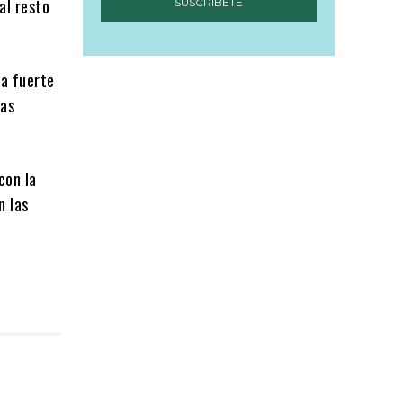
al resto
SUSCRIBETE
la fuerte
las
con la
n las