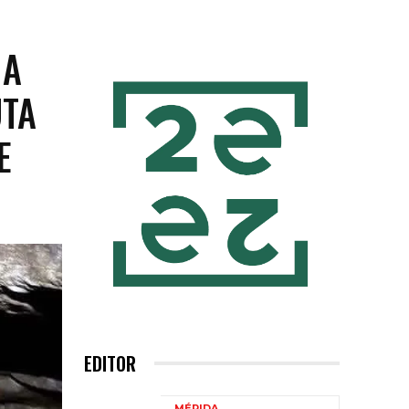
 A
UTA
E
EDITOR
MÉRIDA