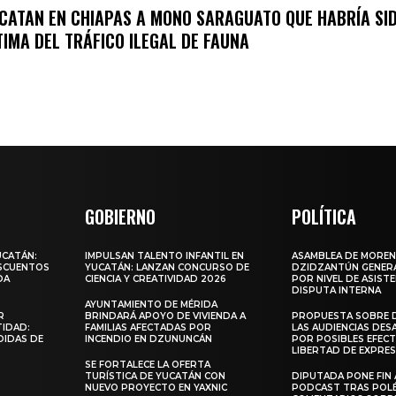
CATAN EN CHIAPAS A MONO SARAGUATO QUE HABRÍA SI
TIMA DEL TRÁFICO ILEGAL DE FAUNA
GOBIERNO
POLÍTICA
UCATÁN:
IMPULSAN TALENTO INFANTIL EN
ASAMBLEA DE MOREN
ESCUENTOS
YUCATÁN: LANZAN CONCURSO DE
DZIDZANTÚN GENERA
DA
CIENCIA Y CREATIVIDAD 2026
POR NIVEL DE ASISTE
DISPUTA INTERNA
AYUNTAMIENTO DE MÉRIDA
R
BRINDARÁ APOYO DE VIVIENDA A
PROPUESTA SOBRE 
TIDAD:
FAMILIAS AFECTADAS POR
LAS AUDIENCIAS DES
DIDAS DE
INCENDIO EN DZUNUNCÁN
POR POSIBLES EFECT
LIBERTAD DE EXPRE
SE FORTALECE LA OFERTA
TURÍSTICA DE YUCATÁN CON
DIPUTADA PONE FIN 
NUEVO PROYECTO EN YAXNIC
PODCAST TRAS POL