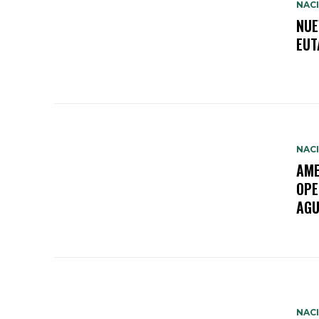
NAC
NUE
EUT
NAC
AME
OPE
AGU
NAC