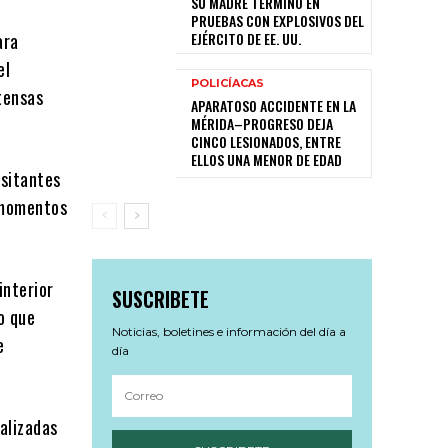
SU MADRE TERMINÓ EN
PRUEBAS CON EXPLOSIVOS DEL
EJÉRCITO DE EE. UU.
ara
el
POLICÍACAS
tensas
APARATOSO ACCIDENTE EN LA
MÉRIDA–PROGRESO DEJA
CINCO LESIONADOS, ENTRE
ELLOS UNA MENOR DE EDAD
isitantes
 momentos
interior
SUSCRIBETE
lo que
Noticias, boletines e información del día a
e
día
alizadas